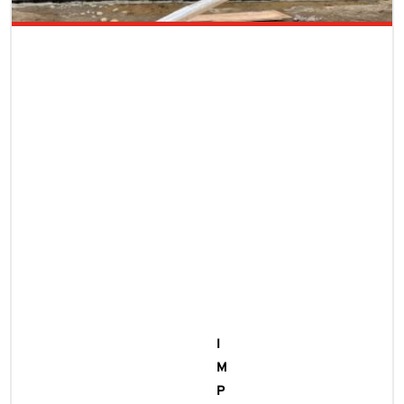
I
M
P