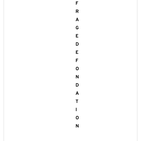
F
R
A
G
E
D
E
F
O
N
D
A
T
I
O
N