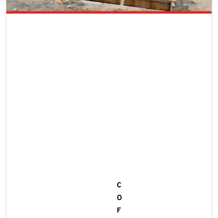
C
O
F