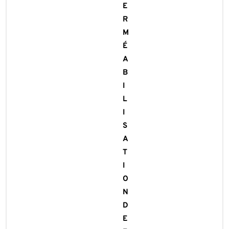
E
R
M
É
A
B
I
L
I
S
A
T
I
O
N
D
E