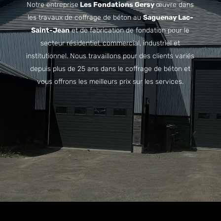
Notre entreprise
Les Fondations Gersy
œuvre dans
les travaux de coffrage de béton au
Saguenay Lac-
Saint-Jean
et de fabrication de fondation pour le
secteur résidentiel, commercial, industriel et
institutionnel. Nous travaillons pour des clients variés
depuis plus de 25 ans dans le coffrage de béton et
vous offrons les meilleurs prix sur les services.