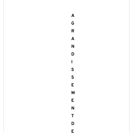
A
G
R
A
N
D
I
S
S
E
M
E
N
T
D
E